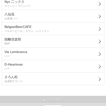
Nyx 二ックス
ラウンジ ･ ワインバー
八仙花
お茶屋バー
BelgianBeerCAFE
ベルギービール ･ カフェ ･ レストラン
陸離倶楽部
BAR
Vie Lembranca
バー
D-Heartman
バー
さろん松
会員制ラウンジ
▲ページの先頭へ