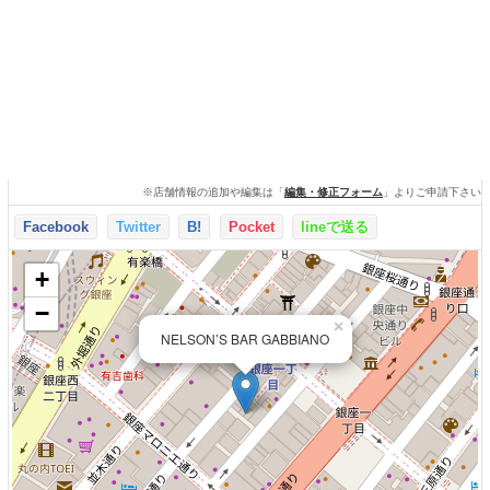
※店舗情報の追加や編集は「
編集・修正フォーム
」よりご申請下さい
Facebook
Twitter
B!
Pocket
lineで送る
+
−
×
NELSON’S BAR GABBIANO