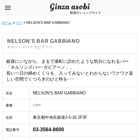
Ginza asobi
銀座のショップガイド
ホーム
»
バー
» NELSON’S BAR GABBIANO
NELSON’S BAR GABBIANO
ネルソンズバー ガビアーノ
銀座にいながら、まるで港町に訪れたような気分になれるバー
「ネルソンズバー･ガビアーノ」。
長い一日の締めくくりを、入ってみないとわからないワクワク楽
しい空間でくつろぎのひと時を･･･
NELSON’S BAR GABBIANO
店名
バー
業種
東京都中央区銀座2-5-16 2F3F
住所
03-3564-8600
電話番号