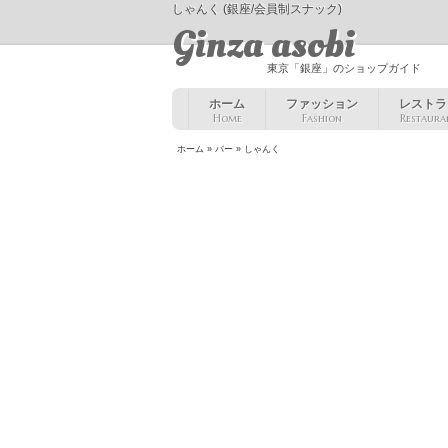
しゃんく (銀座/会員制スナック)
Ginza asobi
東京「銀座」のショップガイド
ホーム
ファッション
レストラ
Home
Fashion
Restaura
ホーム
»
バー
» しゃんく