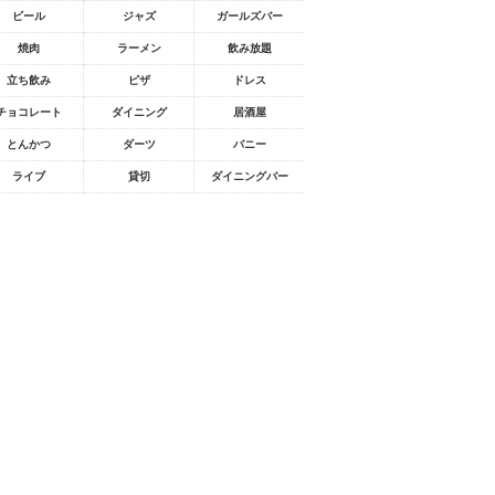
ビール
ジャズ
ガールズバー
焼肉
ラーメン
飲み放題
立ち飲み
ピザ
ドレス
チョコレート
ダイニング
居酒屋
とんかつ
ダーツ
バニー
ライブ
貸切
ダイニングバー