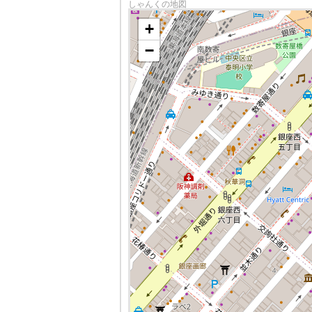
しゃんくの地図
+
−