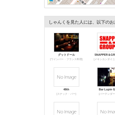
しゃんくを見た人には、以下のお
グットドール
SNAPPER＆GR
[ワインバー ･ フランス料理]
[メキシカンダイニ
48th
Bar Lupin G
[スナック ･ バー]
[バーテンダー