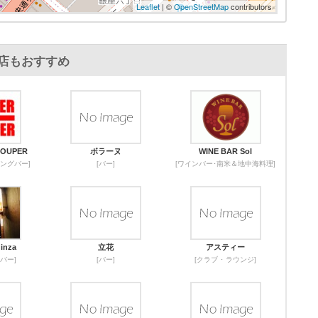
Leaflet
| ©
OpenStreetMap
contributors
店もおすすめ
OUPER
ボラーヌ
WINE BAR Sol
ングバー]
[バー]
[ワインバー･南米＆地中海料理]
inza
立花
アスティー
バー]
[バー]
[クラブ ･ ラウンジ]