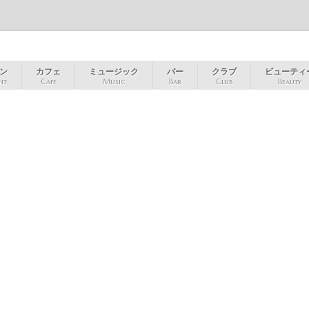
ン
カフェ
ミュージック
バー
クラブ
ビューティ
nt
Cafe
Music
Bar
Club
Beauty