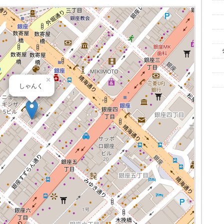
×
しゃんく