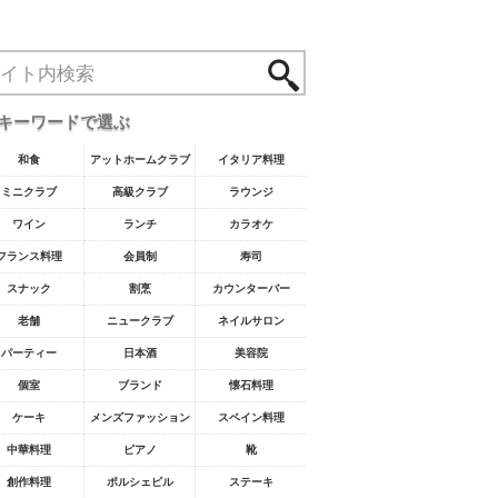
キーワードで選ぶ
和食
アットホームクラブ
イタリア料理
ミニクラブ
高級クラブ
ラウンジ
ワイン
ランチ
カラオケ
フランス料理
会員制
寿司
スナック
割烹
カウンターバー
老舗
ニュークラブ
ネイルサロン
パーティー
日本酒
美容院
個室
ブランド
懐石料理
ケーキ
メンズファッション
スペイン料理
中華料理
ピアノ
靴
創作料理
ポルシェビル
ステーキ