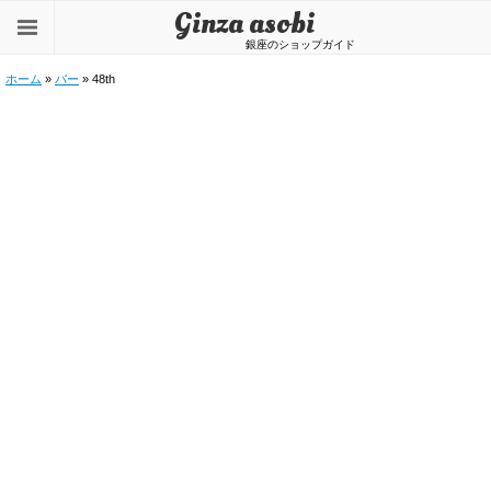
Ginza asobi
銀座のショップガイド
ホーム
»
バー
» 48th