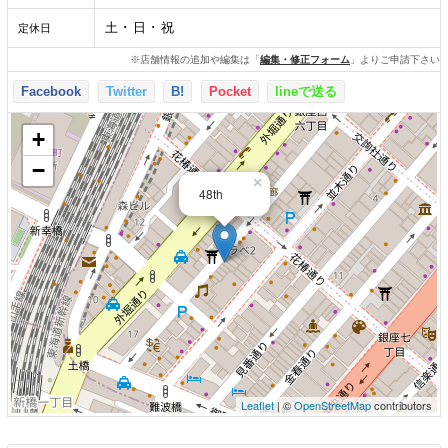
土 ･ 日 ･ 祝
定休日
※店舗情報の追加や編集は「
編集・修正フォーム
」よりご申請下さい
Facebook
Twitter
B!
Pocket
lineで送る
+
−
×
48th
Leaflet
| ©
OpenStreetMap
contributors