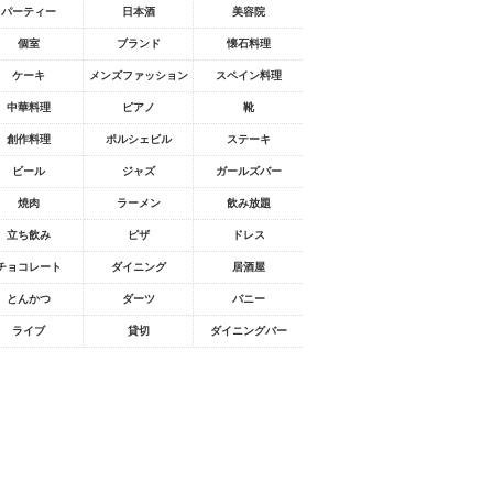
パーティー
日本酒
美容院
個室
ブランド
懐石料理
ケーキ
メンズファッション
スペイン料理
中華料理
ピアノ
靴
創作料理
ポルシェビル
ステーキ
ビール
ジャズ
ガールズバー
焼肉
ラーメン
飲み放題
立ち飲み
ピザ
ドレス
チョコレート
ダイニング
居酒屋
とんかつ
ダーツ
バニー
ライブ
貸切
ダイニングバー