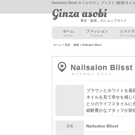
Nailsalon Blisst ネイルサロン ブリスト (銀座/ネ
Ginza asobi
東京「銀座」のショップガイド
ホーム
ファッション
レストラ
Home
Fashion
Restaura
ホーム
»
美容 ･ 健康
» Nailsalon Blisst
Nailsalon Blisst
ネイルサロン ブリスト
PR
ブラウンとホワイトを基調とし
ネイルを見て幸せを感じ
とりのライフスタイルに
経験豊かなフタッフが皆
Nailsalon Blisst
店名