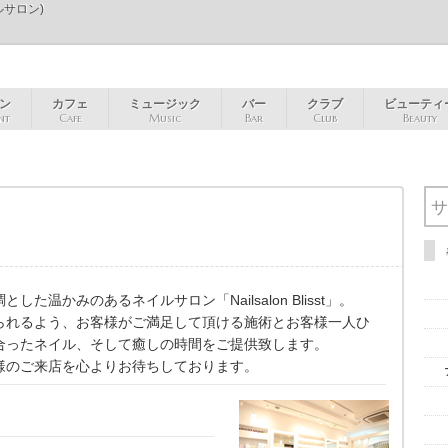
イルサロン)
ン
カフェ
ミュージック
バー
クラブ
ビューティ
nt
Cafe
Music
Bar
Club
Beauty
た温かみのあるネイルサロン「Nailsalon Blisst」。
られるよう、お客様がご満足して頂ける施術とお客様一人ひ
合ったネイル、そして癒しの時間をご提供致します。
様のご来店を心よりお待ちしております。