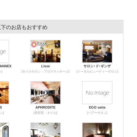
には、以下のお店もおすすめ
 ANNEX
Lisse
サロン･ド･ギンザ
]
[ネイルサロン ･ アロママッサージ]
[トータルビューティーサロン]
B
APHRODITE
EGO sette
ン]
[美容室 ･ ネイル]
[ヘアーサロン]