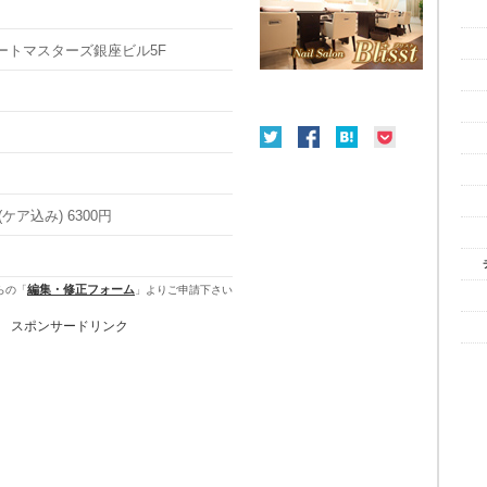
 アートマスターズ銀座ビル5F
ア込み) 6300円
編集・修正フォーム
らの「
」よりご申請下さい
スポンサードリンク