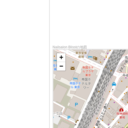
Nailsalon Blisstの地図
+
−