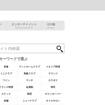
ー
エンターテイメント
その他
Entertainment
Others
キーワードで選ぶ
和食
アットホームクラブ
イタリア料理
ミニクラブ
高級クラブ
ラウンジ
ワイン
ランチ
カラオケ
フランス料理
会員制
寿司
スナック
割烹
カウンターバー
老舗
ニュークラブ
ネイルサロン