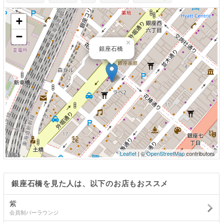
+
−
×
銀座石橋
Leaflet
| ©
OpenStreetMap
contributors
銀座石橋を見た人は、以下のお店もおススメ
紫
会員制バーラウンジ