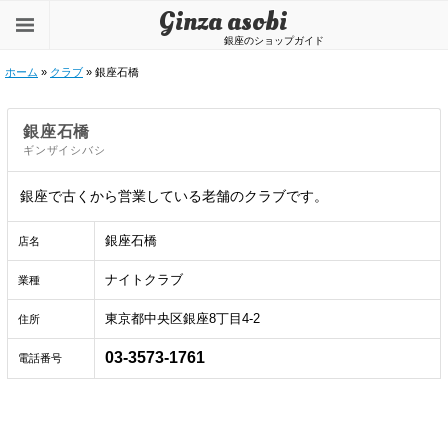
Ginza asobi
銀座のショップガイド
ホーム
»
クラブ
» 銀座石橋
銀座石橋
ギンザイシバシ
銀座で古くから営業している老舗のクラブです。
銀座石橋
店名
ナイトクラブ
業種
東京都中央区銀座8丁目4-2
住所
03-3573-1761
電話番号