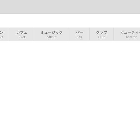
ン
カフェ
ミュージック
バー
クラブ
ビューティ
nt
Cafe
Music
Bar
Club
Beauty