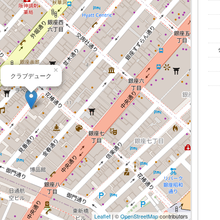
×
クラブデューク
Leaflet
| ©
OpenStreetMap
contributors