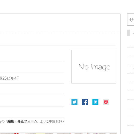
源25ビル4F
編集・修正フォーム
らの「
」よりご申請下さい