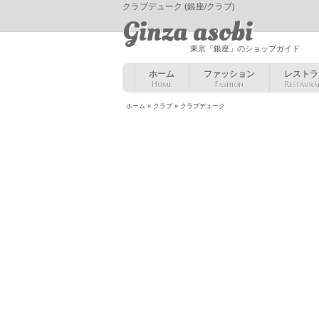
クラブデューク (銀座/クラブ)
Ginza asobi
東京「銀座」のショップガイド
ホーム
ファッション
レストラ
Home
Fashion
Restaura
ホーム
»
クラブ
» クラブデューク