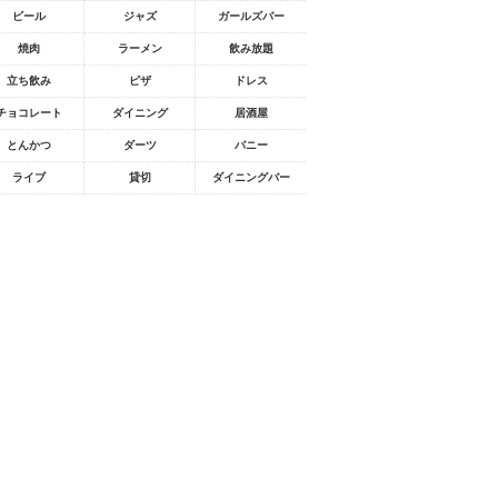
ビール
ジャズ
ガールズバー
焼肉
ラーメン
飲み放題
立ち飲み
ピザ
ドレス
チョコレート
ダイニング
居酒屋
とんかつ
ダーツ
バニー
ライブ
貸切
ダイニングバー