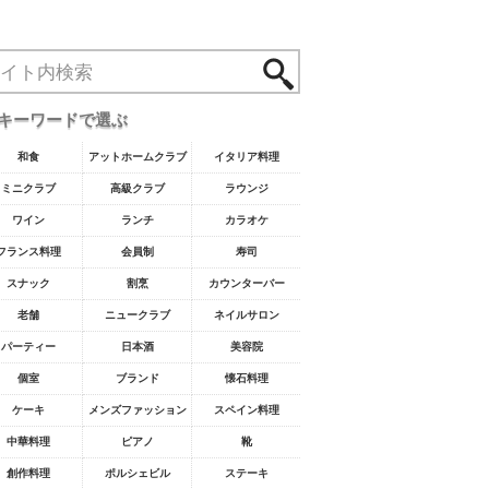
キーワードで選ぶ
和食
アットホームクラブ
イタリア料理
ミニクラブ
高級クラブ
ラウンジ
ワイン
ランチ
カラオケ
フランス料理
会員制
寿司
スナック
割烹
カウンターバー
老舗
ニュークラブ
ネイルサロン
パーティー
日本酒
美容院
個室
ブランド
懐石料理
ケーキ
メンズファッション
スペイン料理
中華料理
ピアノ
靴
創作料理
ポルシェビル
ステーキ