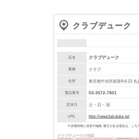
クラブデューク
PR
クラブデューク
店名
業種
クラブ
住所
東京都中央区銀座8-6-23 丸
03-3572-7801
電話番号
定休日
土 ･ 日 ･ 祝
URL
http://newclub-duke.jp/
※店舗情報に追加や編集･修正がある場合は、こち
クラブデュークの地図