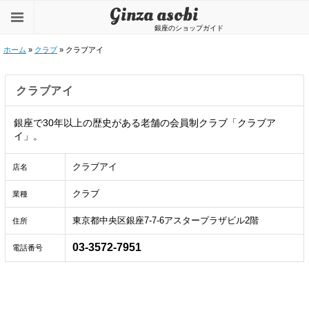
Ginza asobi
銀座のショップガイド
ホーム
»
クラブ
» クラブアイ
クラブアイ
銀座で30年以上の歴史がある老舗の会員制クラブ「クラブア
イ」。
クラブアイ
店名
クラブ
業種
東京都中央区銀座7-7-6アスタープラザビル2階
住所
03-3572-7951
電話番号