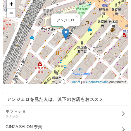
+
−
×
アンジェロ
Leaflet
| ©
OpenStreetMap
contributors
アンジェロを見た人は、以下のお店もおススメ
ボラ－チョ
スナック
GINZA SALON 奈美