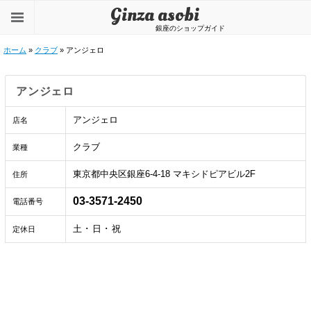
Ginza asobi
銀座のショップガイド
ホーム
»
クラブ
» アンジェロ
アンジェロ
アンジェロ
店名
クラブ
業種
東京都中央区銀座6-4-18 マキシドピアビル2F
住所
03-3571-2450
電話番号
土 ･ 日 ･ 祝
定休日