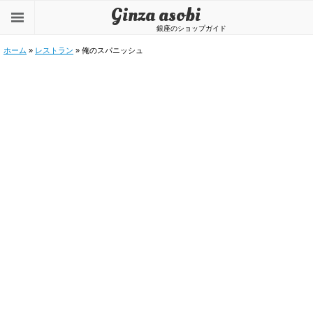
Ginza asobi
銀座のショップガイド
ホーム
»
レストラン
» 俺のスパニッシュ