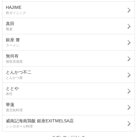
HAJIME
和ダイニング
真田
蕎麦
銀座 篝
ラーメン
無何有
個室居酒屋
とんかつ不二
とんかつ屋
ととや
寿司
華蓮
鹿児島料理
威南記海南鶏飯 銀座EXITMELSA店
シンガポール料理