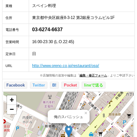
スペイン料理
業種
東京都中央区銀座8-3-12 第2銀座コラムビル1F
住所
03-6274-6637
電話番号
16:00-23:30 (L.O.22:45)
営業時間
日
定休日
http://www.oreno.co.jp/restaurant/osp/
URL
※店舗情報の追加や編集は「
編集・修正フォーム
」よりご申請下さい
Facebook
Twitter
B!
Pocket
lineで送る
+
−
×
俺のスパニッシュ