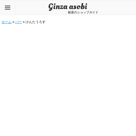
Ginza asobi
銀座のショップガイド
ホーム
»
バー
» けんたうろす