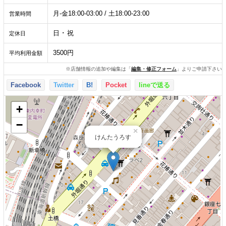
月-金18:00-03:00 / 土18:00-23:00
営業時間
日 ･ 祝
定休日
3500円
平均利用金額
※店舗情報の追加や編集は「
編集・修正フォーム
」よりご申請下さい
Facebook
Twitter
B!
Pocket
lineで送る
+
−
×
けんたうろす