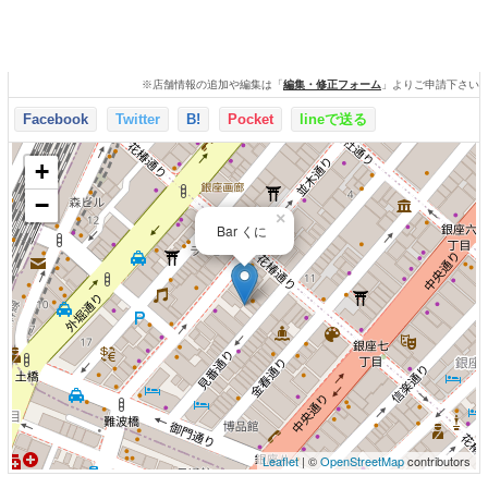
※店舗情報の追加や編集は「
編集・修正フォーム
」よりご申請下さい
Facebook
Twitter
B!
Pocket
lineで送る
+
−
×
Bar くに
Leaflet
| ©
OpenStreetMap
contributors