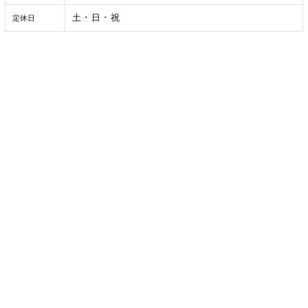
土 ･ 日 ･ 祝
定休日