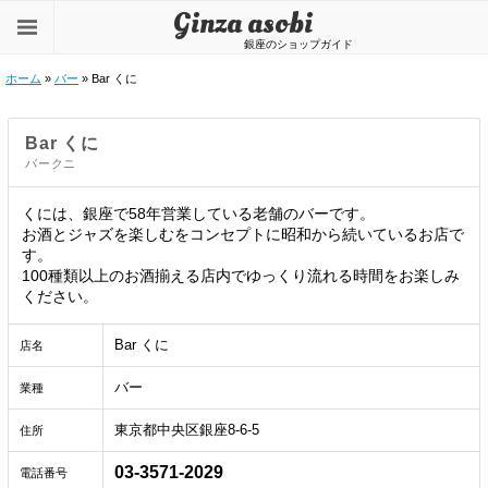
Ginza asobi
銀座のショップガイド
ホーム
»
バー
» Bar くに
Bar くに
バークニ
くには、銀座で58年営業している老舗のバーです。
お酒とジャズを楽しむをコンセプトに昭和から続いているお店で
す。
100種類以上のお酒揃える店内でゆっくり流れる時間をお楽しみ
ください。
Bar くに
店名
バー
業種
東京都中央区銀座8-6-5
住所
03-3571-2029
電話番号