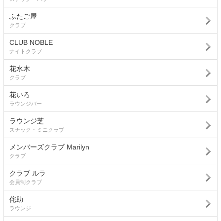
ふたご屋
クラブ
CLUB NOBLE
ナイトクラブ
花水木
クラブ
花いろ
ラウンジバー
ラウンジ芝
スナック ･ ミニクラブ
メンバーズクラブ Marilyn
クラブ
クラブ ルラ
会員制クラブ
侘助
ラウンジ