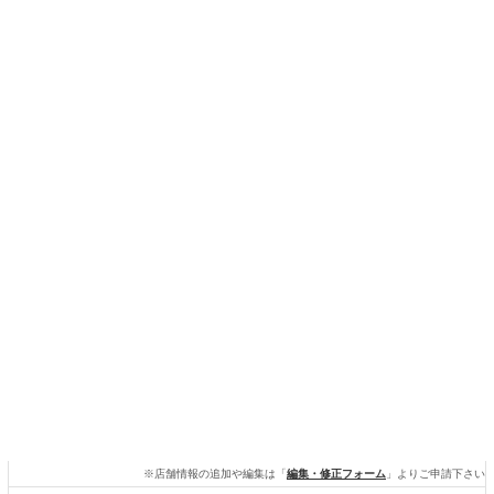
※店舗情報の追加や編集は「
編集・修正フォーム
」よりご申請下さい