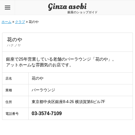
Ginza asobi
銀座のショップガイド
ホーム
»
クラブ
» 花のや
花のや
ハナノヤ
銀座で25年営業している老舗のバーラウンジ「花のや」。
アットホームな雰囲気のお店です。
花のや
店名
バーラウンジ
業種
東京都中央区銀座8-4-26 横須賀第6ビル7F
住所
03-3574-7109
電話番号