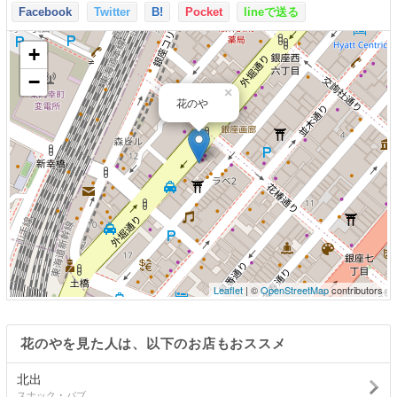
Facebook
Twitter
B!
Pocket
lineで送る
+
−
×
花のや
Leaflet
| ©
OpenStreetMap
contributors
花のやを見た人は、以下のお店もおススメ
北出
スナック ･ パブ