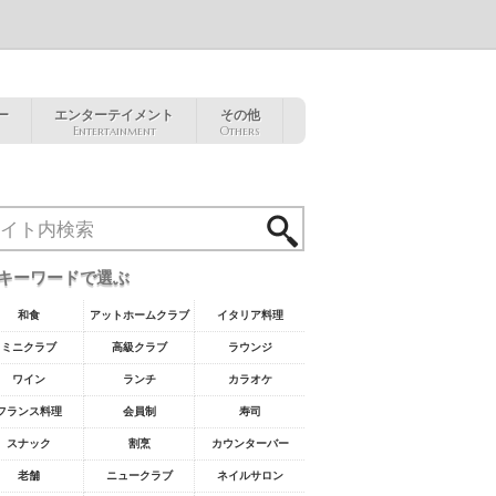
ー
エンターテイメント
その他
Entertainment
Others
キーワードで選ぶ
和食
アットホームクラブ
イタリア料理
ミニクラブ
高級クラブ
ラウンジ
ワイン
ランチ
カラオケ
フランス料理
会員制
寿司
スナック
割烹
カウンターバー
老舗
ニュークラブ
ネイルサロン