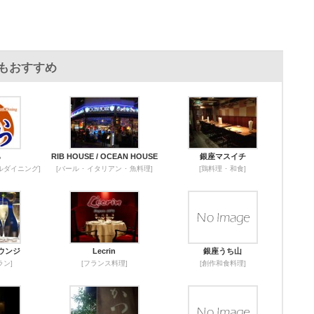
もおすすめ
ら
RIB HOUSE / OCEAN HOUSE
銀座マスイチ
ナルダイニング]
[バール ･ イタリアン ･ 魚料理]
[鶏料理 ･ 和食]
ウンジ
Lecrin
銀座うち山
ラン]
[フランス料理]
[創作和食料理]