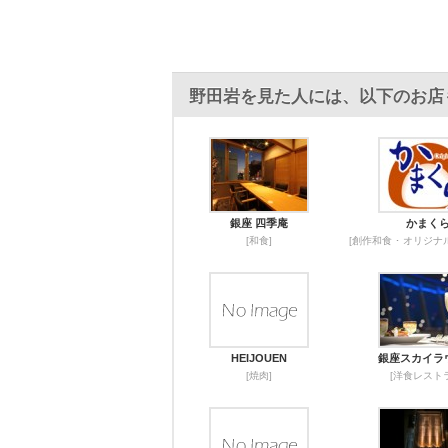
野田岩を見た人には、以下のお店
銀座 四季庵
かまく
[和食]
[創作和食 ･ オリジ
HEIJOUEN
銀座スカイラ
[焼肉]
[洋食レスト