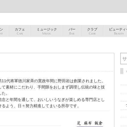
ン
カフェ
ミュージック
バー
クラブ
ビューティ
nt
Cafe
Music
Bar
Club
Beauty
第11代将軍徳川家斉の寛政年間に野田岩は創業されました。
して素材にこだわり、手間隙をおしまず調理し伝統の味と技
した。
信念と年間を通して、おいしいうなぎが楽しめる専門店とし
けるよう、日々努力精進してまいる所存です。