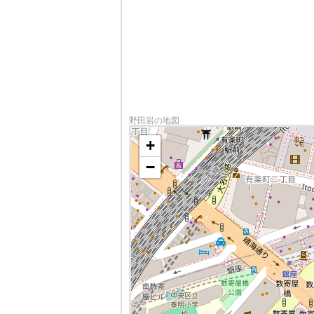
野田岩の地図
+
−