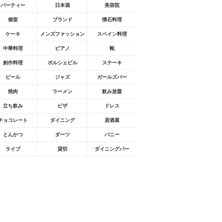
パーティー
日本酒
美容院
個室
ブランド
懐石料理
ケーキ
メンズファッション
スペイン料理
中華料理
ピアノ
靴
創作料理
ポルシェビル
ステーキ
ビール
ジャズ
ガールズバー
焼肉
ラーメン
飲み放題
立ち飲み
ピザ
ドレス
チョコレート
ダイニング
居酒屋
とんかつ
ダーツ
バニー
ライブ
貸切
ダイニングバー