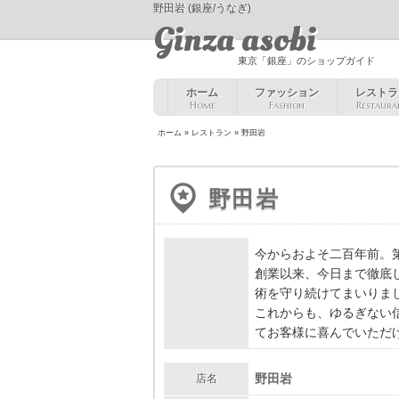
野田岩 (銀座/うなぎ)
Ginza asobi
東京「銀座」のショップガイド
ホーム
ファッション
レストラ
Home
Fashion
Restaura
ホーム
»
レストラン
» 野田岩
野田岩
PR
今からおよそ二百年前。
創業以来、今日まで徹底
術を守り続けてまいりま
これからも、ゆるぎない
てお客様に喜んでいただ
野田岩
店名