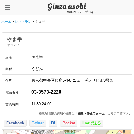
Ginza asobi
銀座のショップガイド
ホーム
»
レストラン
» やま半
やま半
ヤマハン
やま半
店名
うどん
業種
東京都中央区銀座6-4-8 ニューギンザビル3号館
住所
03-3573-2220
電話番号
11:30-24:00
営業時間
※店舗情報の追加や編集は「
編集・修正フォーム
」よりご申請下さい
Facebook
Twitter
B!
Pocket
lineで送る