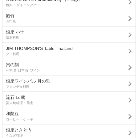
焼肉 ･ ダイニングバー
鮨竹
寿司店
銀座 小十
懐石料理
JIM THOMPSON’S Table Thailand
タイ料理
寅の刻
和料理･日本酒･ワイン
銀座ワインバル 月の兎
フォンデュ料理
流石 Le蔵
炭火焼料理 ･ 蕎麦
和蘭豆
コーヒー ･ ケーキ
銀座ときとう
うなぎ料理