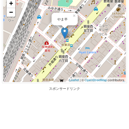
+
−
×
やま半
Leaflet
| ©
OpenStreetMap
contributors
スポンサードリンク